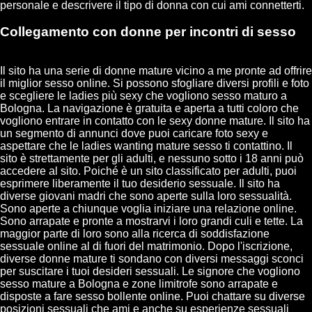
personale e descrivere il tipo di donna con cui ami connetterti.
Collegamento con donne per incontri di sesso
Il sito ha una serie di donne mature vicino a me pronte ad offrire
il miglior sesso online. Si possono sfogliare diversi profili e foto
e scegliere le ladies più sexy che vogliono sesso maturo a
Bologna. La navigazione è gratuita e aperta a tutti coloro che
vogliono entrare in contatto con le sexy donne mature. Il sito ha
un segmento di annunci dove puoi caricare foto sexy e
aspettare che le ladies wanting mature sesso ti contattino. Il
sito è strettamente per gli adulti, e nessuno sotto i 18 anni può
accedere al sito. Poiché è un sito classificato per adulti, puoi
esprimere liberamente il tuo desiderio sessuale. Il sito ha
diverse giovani madri che sono aperte sulla loro sessualità.
Sono aperte a chiunque voglia iniziare una relazione online.
Sono arrapate e pronte a mostrarvi i loro grandi culi e tette. La
maggior parte di loro sono alla ricerca di soddisfazione
sessuale online al di fuori del matrimonio. Dopo l'iscrizione,
diverse donne mature ti sondano con diversi messaggi sconci
per suscitare i tuoi desideri sessuali. Le signore che vogliono
sesso mature a Bologna e zone limitrofe sono arrapate e
disposte a fare sesso bollente online. Puoi chattare su diverse
posizioni sessuali che ami e anche su esperienze sessuali