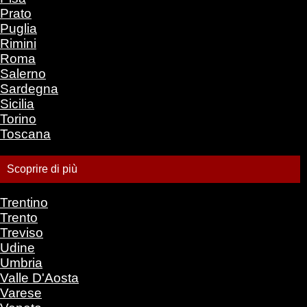
Prato
Puglia
Rimini
Roma
Salerno
Sardegna
Sicilia
Torino
Toscana
Scoprire di più
Trentino
Trento
Treviso
Udine
Umbria
Valle D'Aosta
Varese