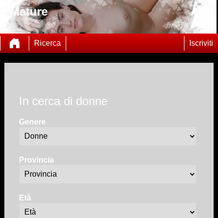
Mature
Ricerca
Iscriviti
In cerca di donne
Genere
Provincia
Età