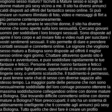
vogliono sesso maturo? Iscriviti a Mature sesso e scegli le
donne mature più sexy vicino a me. Il sito ha diversi annunci
caldi disposti ad offrirti del fantastico sesso online. Si può
inviare un numero illimitato di foto, video e messaggi di flirt a
più persone contemporaneamente.
Per coloro che amano le vecchie donne, il sito ha diverse
nonne che sono aperte sulla loro sessualità. Cercano giovani
uomini per soddisfare i loro bisogni sessuali. Sono disposte ad
aprire il loro corpo e ad inviare foto e video nudi per suscitare i
vostri sentimenti sessuali. Il sito permette di dare e prendere
contatti sessuali e connettersi online. Le signore che vogliono
sesso maturo a Bologna sono disposte ad offrirti il miglior
sesso online ogni giorno. Chattare attraverso questo sito è
erotico e avventuroso, e puoi soddisfare rapidamente le tue
fantasie e feticci. Persone diverse hanno fantasie e feticci
diversi, come fighe pelose, opportunità di incontri di sesso in
lingerie sexy, o uniformi scolastiche. Il tradimento è permesso,
e puoi tenere varie chat di sesso con diverse ragazze allo
stesso tempo. La maggior parte delle persone che non sono
sessualmente soddisfatte del loro coniuge possono ottenere la
massima soddisfazione collegandosi online con donne mature
a Bologna. Stai trovando difficile connettersi online con donne
mature a Bologna? Non preoccuparti; il sito ha un sistema di
abbinamento intelligente che ti connette agli annunci più sexy
a Bologna. Tutto quello che devi fare è creare un profilo