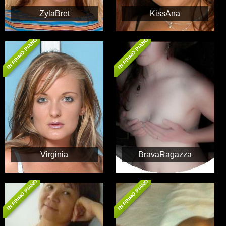
ZylaBret
KissAna
IN PRIMO PIANO
IN PRIMO PIANO
Virginia
BravaRagazza
IN PRIMO PIANO
IN PRIMO PIANO