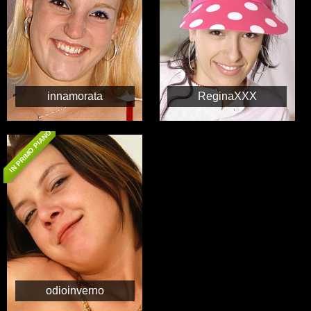
innamorata
ReginaXXX
IN PRIMO PIANO
odioinverno