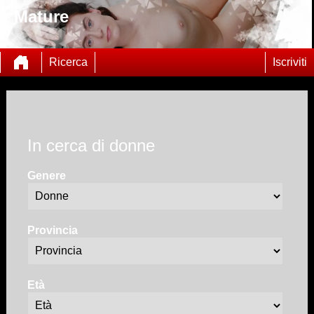
Mature
Ricerca
Iscriviti
In cerca di donne
Genere
Provincia
Età