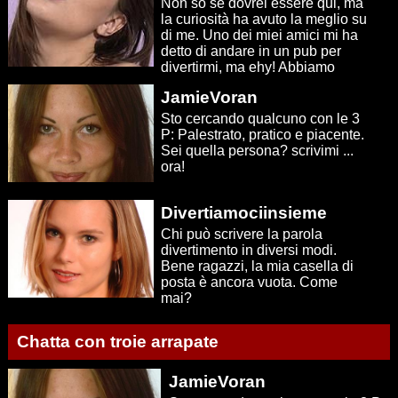
Non so se dovrei essere qui, ma
la curiosità ha avuto la meglio su
di me. Uno dei miei amici mi ha
detto di andare in un pub per
divertirmi, ma ehy! Abbiamo
Internet per...
JamieVoran
Sto cercando qualcuno con le 3
P: Palestrato, pratico e piacente.
Sei quella persona? scrivimi ...
ora!
Divertiamociinsieme
Chi può scrivere la parola
divertimento in diversi modi.
Bene ragazzi, la mia casella di
posta è ancora vuota. Come
mai?
Chatta con troie arrapate
JamieVoran