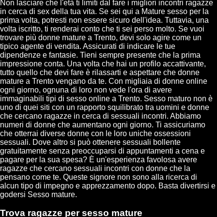
Non lasciare che l'età ti limiti dal fare i migliori incontri ragazze
in cerca di sex della tua vita. Se sei qui a Mature sesso per la
prima volta, potresti non essere sicuro dell'idea. Tuttavia, una
volta iscritto, ti renderai conto che ti sei perso molto. Se vuoi
trovare più donne mature a Trento, devi solo agire come un
tipico agente di vendita. Assicurati di indicare le tue
dipendenze e fantasie. Tieni sempre presente che la prima
impressione conta. Una volta che hai un profilo accattivante,
tutto quello che devi fare è rilassarti e aspettare che donne
mature a Trento vengano da te. Con migliaia di donne online
ogni giorno, ognuna di loro non vede l'ora di avere
immaginabili tipi di sesso online a Trento. Sesso maturo non è
uno di quei siti con un rapporto squilibrato tra uomini e donne
che cercano ragazze in cerca di sessuali incontri. Abbiamo
numeri di donne che aumentano ogni giorno. Ti assicuriamo
che otterrai diverse donne con le loro uniche ossessioni
sessuali. Dove altro si può ottenere sessuali bollente
gratuitamente senza preoccuparsi di appuntamenti a cena e
pagare per la sua spesa? È un'esperienza favolosa avere
ragazze che cercano sessuali incontri con donne che la
pensano come te. Queste signore non sono alla ricerca di
alcun tipo di impegno e apprezzamento dopo. Basta divertirsi e
godersi Sesso mature.
Trova ragazze per sesso mature