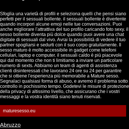
Sfoglia una varietà di profili e seleziona quelli che pensi siano
perfetti per il sessuali bollente. il sessuali bollente è divertente
quando incorpori alcune emoji nelle tue conversazioni. Puoi
anche migliorare l'attrattiva del tuo profilo caricando foto sexy. il
sesso bollente diventa più dolce quando puoi avere una chat
digitale di sessuali dal vivo. Avrai la possibilità di vedere il tuo
partner spogliarsi e sedurti con il suo corpo gratuitamente. Il
sesso maturo è molto accessibile in gadget come telefoni
cellulari, laptop e computer. il sessuali caldo è più piacevole
qui dal momento che non ti limitiamo a inviare un particolare
numero di sexts. Abbiamo un team di agenti di assistenza
clienti disinteressati che lavorano 24 ore su 24 per garantire
che si ottiene l'esperienza più memorabile a Mature sesso.
Segnalaci qualsiasi forma di abuso, e avremo il problema sotto
controllo in pochissimo tempo. Godetevi le misure di protezione
della privacy di altissimo livello, che assicurano che i vostri
messaggi e la vostra identità siano tenuti riservati.
maturesesso.eu
Abruzzo