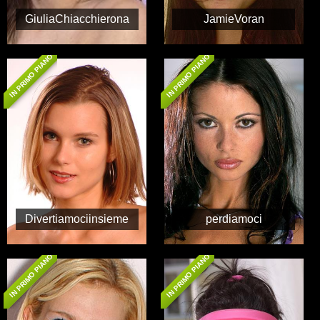
GiuliaChiacchierona
JamieVoran
IN PRIMO PIANO
IN PRIMO PIANO
Divertiamociinsieme
perdiamoci
IN PRIMO PIANO
IN PRIMO PIANO