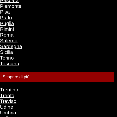
Pescara
Piemonte
Pisa
Prato
Puglia
Rimini
Roma
Salerno
Sardegna
Sicilia
Torino
Toscana
Scoprire di più
Trentino
Trento
Treviso
Udine
Umbria