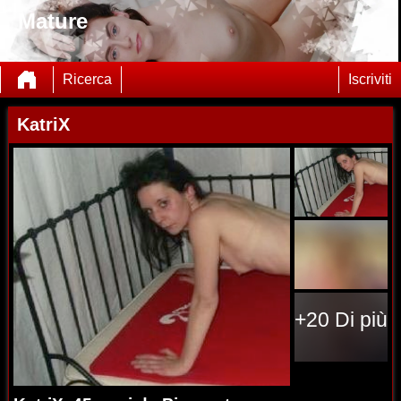
Mature
Ricerca
Iscriviti
KatriX
+20 Di più