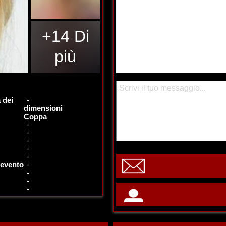
+14 Di
più
 dei
-
dimensioni
Coppa
-
-
-
-
-
 evento
-
-
-
-