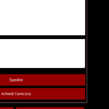
Spedire
richiedi l'amicizia