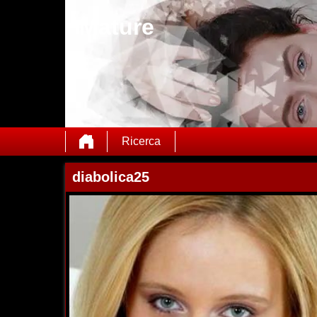
Mature
Ricerca
diabolica25